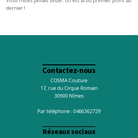
Vous n’êtes jamais seule : on est là du premier point au
dernier !
Contactez-nous
COSMA Couture
17, rue du Cirque Romain
30900 Nîmes
Par téléphone :
0466362729
Réseaux sociaux